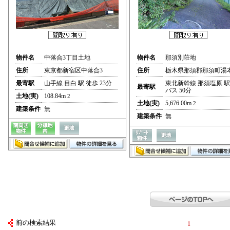
物件名
中落合3丁目土地
物件名
那須別荘地
住所
東京都新宿区中落合3
住所
栃木県那須郡那須町湯
最寄駅
山手線 目白 駅 徒歩 23分
東北新幹線 那須塩原 駅
最寄駅
バス 50分
土地(実)
108.84m
2
土地(実)
5,676.00m
2
建築条件
無
建築条件
無
前の検索結果
1