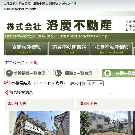
土地売買不動産検索 | 洛慶不動産/目白駅から徒歩２分
info@rakkei-re.com
目白の不動産物件なら「洛慶不動産」。目白地域の物件と収益物件専門です。
TOPページ
＞
土地
6件
の検索結果
（ 1 〜 6 件を表示）
表示件数
前の検索結果
1
22,270 万円
18,800 万円