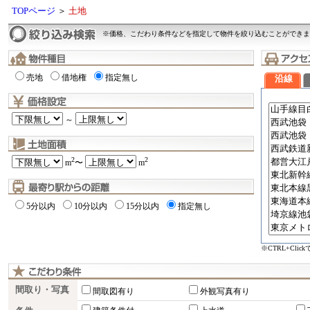
TOPページ
＞
土地
※価格、こだわり条件などを指定して物件を絞り込むことができま
売地
借地権
指定無し
沿線
～
2
2
m
〜
m
5分以内
10分以内
15分以内
指定無し
※CTRL+Cli
間取り・写真
間取図有り
外観写真有り