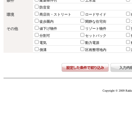
条件
建築条件付
上水道
防音室
環境
商店街・ストリート
ロードサイド
徒歩圏内
閑静な住宅街
その他
値下げ物件
リゾート物件
分割可
セットバック
電気
動力電源
側溝
区画整理地内
Copyright © 2009 Rakkei