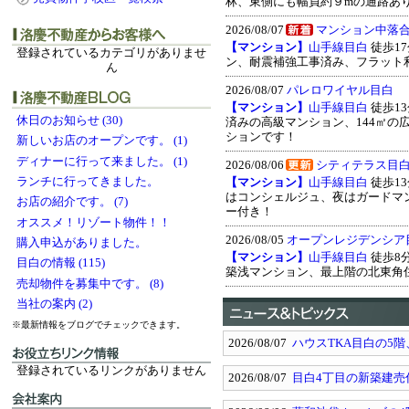
林、東側にも幅員約９mの通路あ
2026/08/07
マンション中落
【マンション】
山手線目白
徒歩17分
登録されているカテゴリがありませ
ン、耐震補強工事済み、フラット
ん
2026/08/07
パレロワイヤル目白
【マンション】
山手線目白
徒歩13分
休日のお知らせ (30)
済みの高級マンション、144㎡の広
ションです！
新しいお店のオープンです。 (1)
ディナーに行って来ました。 (1)
2026/08/06
シティテラス目
ランチに行ってきました。
【マンション】
山手線目白
徒歩13分
はコンシェルジュ、夜はガードマ
お店の紹介です。 (7)
ー付き！
オススメ！リゾート物件！！
2026/08/05
オープンレジデンシア
購入申込がありました。
【マンション】
山手線目白
徒歩8分 
目白の情報 (115)
築浅マンション、最上階の北東角住戸
売却物件を募集中です。 (8)
当社の案内 (2)
※最新情報をブログでチェックできます。
2026/08/07
ハウスTKA目白の5
登録されているリンクがありません
2026/08/07
目白4丁目の新築建売