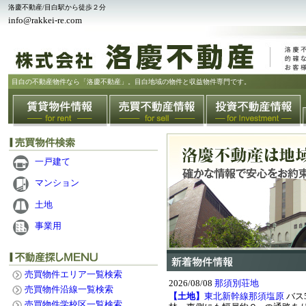
洛慶不動産/目白駅から徒歩２分
info@rakkei-re.com
目白の不動産物件なら「洛慶不動産」。目白地域の物件と収益物件専門です。
一戸建て
マンション
土地
事業用
売買物件エリア一覧検索
2026/08/08
那須別荘地
売買物件沿線一覧検索
【土地】
東北新幹線那須塩原
バス
売買物件学校区一覧検索