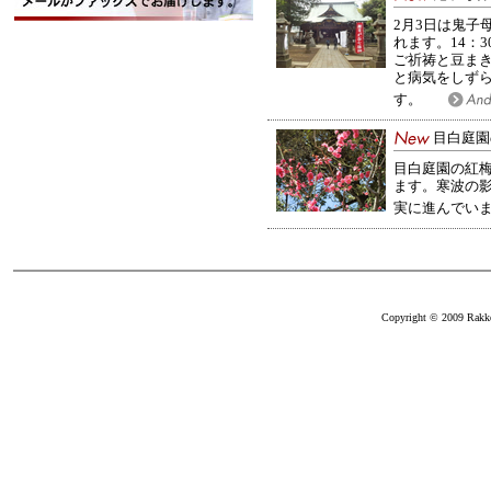
2月3日は鬼子
れます。14：
ご祈祷と豆ま
と病気をしず
す。
目白庭園
目白庭園の紅梅
ます。寒波の
実に進んでい
Copyright © 2009 Rakkei