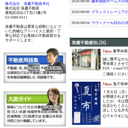
2026/08/06
藤和池袋ホームズの
株式会社 洛慶不動産本社
株式会社 洛慶不動産
2026/08/06
グランドミレーニアの
豊島区目白3丁目13番2号
03-5988-0311
2026/08/04
ラヴィドール目白の
洛慶不動産は豊富な経験にもとづ
いた的確なアドバイスと親切・丁
寧な対応でお客様の不動産取引を
サポートします。
夏季休業
誠に勝手なが
季休業とさせ
FAX・e-m
ご連絡くださ
鬼子母神
７月６日（月
が開催されま
したが、今は
出店がたくさ
涼しくなる夕
心ウキウキになり