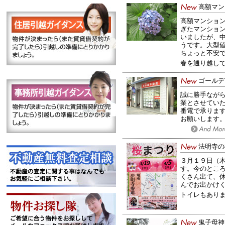
高額マン
高額マンショ
ぎたマンショ
いましたが、
うです。大型
ちょっと不安
春を通り越して初
ゴールデ
誠に勝手ながら
業とさせていた
番電で承りま
お願いします
法明寺の
３月１９日（
す。今のとこ
くさん出て、
んでお出かけ
トイレもあり
鬼子母神