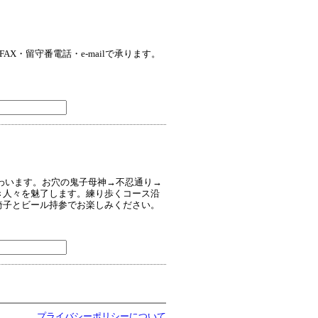
X・留守番電話・e-mailで承ります。
ぎわいます。お穴の鬼子母神→不忍通り→
き人々を魅了します。練り歩くコース沿
椅子とビール持参でお楽しみください。
プライバシーポリシーについて