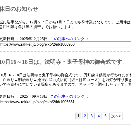
休日のお知らせ
誠に勝手ながら、12月２７日から1月７日まで冬季休業となります。ご用件はFA
急用の際は各担当の携帯までお願いします。
更新日時 ： 2025年12月25日
|
この記事へのリンク
：
10月16～18日は、法明寺・鬼子母神の御会式です。
10月16～18日は法明寺と鬼子母神の御会式です。万灯練り供養が行われに
目白通り→明治通り→池袋西武百貨店前（翌日は逆コース）を万灯が練り歩
いでも意外にすいている場所がありますので、ネットで下調べしたうえで、
更新日時 ： 2025年09月13日
|
この記事へのリンク
：
1
2
3
4
5
次へ>