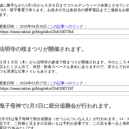
誠に勝手ながら5月1日から５月６日までゴールデンウィーク休業とさせていただ
FAX・留守番電で承ります。お急ぎの方は各担当の携帯電話までご連絡をお
ます。
更新日時 ： 2026年04月30日
|
この記事へのリンク
：
法明寺の桜まつりが開催されます。
３月１９日（木）から法明寺の参道で桜まつりが開催されます。今のところ
店もたくさん出て、休憩・飲食スペースも多めにありますので、皆さんでお
つも清潔な公衆トイレもあります。
更新日時 ： 2026年03月17日
|
この記事へのリンク
：
鬼子母神で2月3日に節分追難会が行われます。
2月3日は鬼子母神で節分追難会（せつぶんついなんえ）が行われます。14：3
定です。ご祈祷と豆まきの豆拾いもは予約が必要です。この豆を食べると病
電話でOKみたいです。