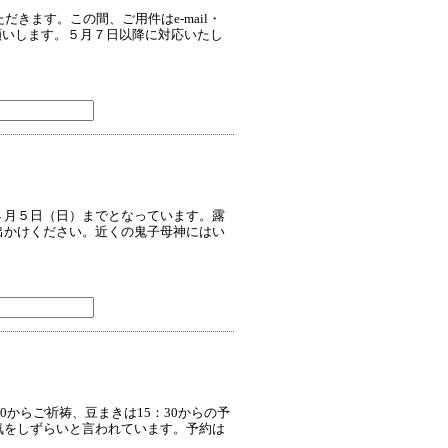
きます。この間、ご用件はe-mail・
願いします。５月７日以降に対応いたし
４月５日（日）までとなっています。露
出かけください。近くの鬼子母神にはい
0からご祈祷、豆まきは15：30からの予
気をしずらいと言われています。予約は