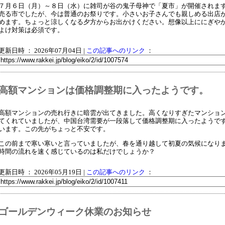
７月６日（月）～８日（水）に雑司が谷の鬼子母神で「夏市」が開催されま
売る市でしたが、今は普通のお祭りです。小さいお子さんでも親しめる出店
めます。ちょっと涼しくなる夕方からお出かけください。想像以上ににぎや
よけ対策は必須です。
更新日時 ： 2026年07月04日
|
この記事へのリンク
：
高額マンションは価格調整期に入ったようです。
高額マンションの売れ行きに暗雲が出てきました。高くなりすぎたマンショ
てくれていましたが、中国台湾需要が一段落して価格調整期に入ったようで
います。この先がちょっと不安です。
この前まで寒い寒いと言っていましたが、春を通り越して初夏の気候になり
時間の流れを速く感じているのは私だけでしょうか？
更新日時 ： 2026年05月19日
|
この記事へのリンク
：
ゴールデンウィーク休業のお知らせ