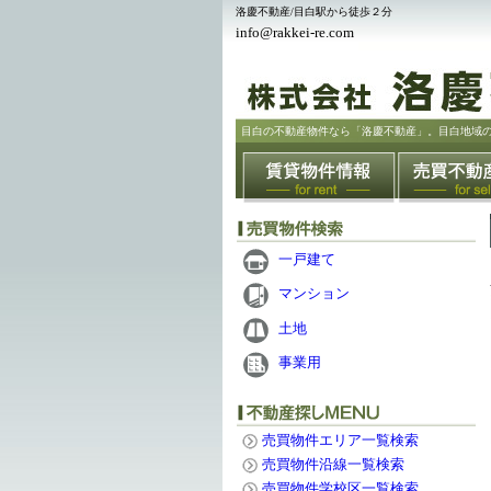
洛慶不動産/目白駅から徒歩２分
info@rakkei-re.com
目白の不動産物件なら「洛慶不動産」。目白地域
一戸建て
マンション
土地
事業用
売買物件エリア一覧検索
売買物件沿線一覧検索
売買物件学校区一覧検索