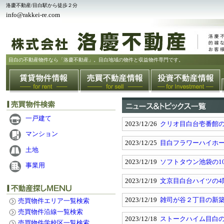
洛慶不動産/目白駅から徒歩２分
info@rakkei-re.com
目白の不動産物件なら「洛慶不動産」。目白地域の物件と収益物件専門です。
一戸建て
2023/12/26
クリオ目白台壱番館の
マンション
2023/12/25
目白フラワーハイホー
土地
2023/12/19
ソフトタウン池袋の1
事業用
2023/12/19
文京目白台ハイツの4
2023/12/19
雑司が谷２丁目の新
売買物件エリア一覧検索
売買物件沿線一覧検索
2023/12/18
ストークハイム目白の
売買物件学校区一覧検索