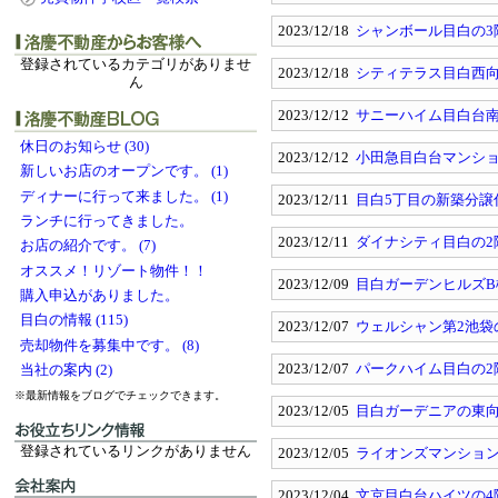
2023/12/18
シャンボール目白の3
登録されているカテゴリがありませ
2023/12/18
シティテラス目白西向
ん
2023/12/12
サニーハイム目白台
休日のお知らせ (30)
2023/12/12
小田急目白台マンシ
新しいお店のオープンです。 (1)
ディナーに行って来ました。 (1)
2023/12/11
目白5丁目の新築分譲
ランチに行ってきました。
2023/12/11
ダイナシティ目白の2
お店の紹介です。 (7)
オススメ！リゾート物件！！
2023/12/09
目白ガーデンヒルズB
購入申込がありました。
目白の情報 (115)
2023/12/07
ウェルシャン第2池袋
売却物件を募集中です。 (8)
2023/12/07
パークハイム目白の2
当社の案内 (2)
※最新情報をブログでチェックできます。
2023/12/05
目白ガーデニアの東向
登録されているリンクがありません
2023/12/05
ライオンズマンショ
2023/12/04
文京目白台ハイツの4