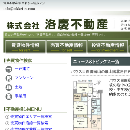
洛慶不動産/目白駅から徒歩２分
info@rakkei-re.com
目白の不動産物件なら「洛慶不動産」。目白地域の物件と収益物件専門です。
一戸建て
バウス目白御留山の最上階北角住
マンション
バウス目白
坂の途中の
土地
校・中学校
納多めのと
事業用
売買物件エリア一覧検索
売買物件沿線一覧検索
売買物件学校区一覧検索