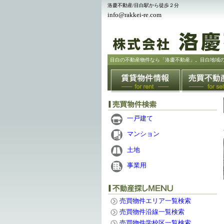
洛慶不動産/目白駅から徒歩２分
info@rakkei-re.com
目白の不動産物件なら「洛慶不動産」。目白地域
一戸建て
マンション
土地
事業用
売買物件エリア一覧検索
売買物件沿線一覧検索
売買物件学校区一覧検索