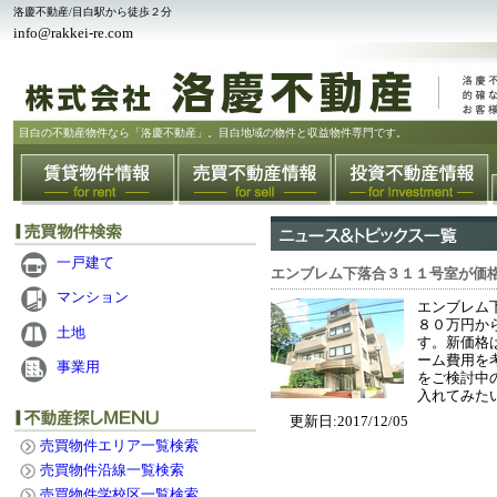
洛慶不動産/目白駅から徒歩２分
info@rakkei-re.com
目白の不動産物件なら「洛慶不動産」。目白地域の物件と収益物件専門です。
一戸建て
エンブレム下落合３１１号室が価
マンション
エンブレム
８０万円か
土地
す。新価格
ーム費用を
事業用
をご検討中
入れてみた
更新日:2017/12/05
売買物件エリア一覧検索
売買物件沿線一覧検索
売買物件学校区一覧検索