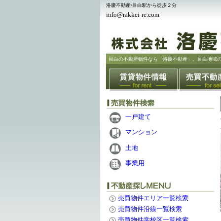
洛慶不動産/目白駅から徒歩２分
info@rakkei-re.com
目白の不動産物件なら「洛慶不動産」。目白地域
一戸建て
マンション
土地
事業用
売買物件エリア一覧検索
売買物件沿線一覧検索
売買物件学校区一覧検索