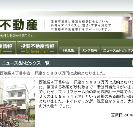
の物件と収益物件専門です。
西池袋４丁目中古一戸建１１８８８万円は成約となりました。
西池袋４丁目中古一戸建１１８８８万円は成約となり
た。接面する私道が砂利敷きで１階は日当たりがいま
でしたが、フルリフォーム済の新耐震設計一戸建で５
ＤＫの１５８㎡（４７坪）という余裕のある面積が決
となりました。トイレが３か所、洗面台が２台と、大
向けの物件でした。
更新日:2019/